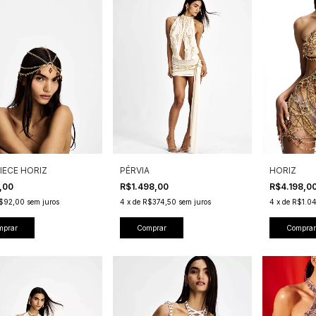
IECE HORIZ
PÉRVIA
HORIZ
,00
R$1.498,00
R$4.198,0
$92,00
sem juros
4
x
de
R$374,50
sem juros
4
x
de
R$1.0
mprar
Comprar
Comprar