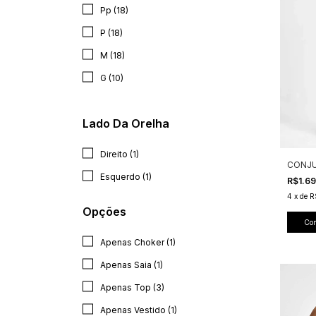
Pp (18)
P (18)
M (18)
G (10)
Lado Da Orelha
Direito (1)
CONJU
Esquerdo (1)
R$1.6
4
x
de
R
Opções
Co
Apenas Choker (1)
Apenas Saia (1)
Apenas Top (3)
Apenas Vestido (1)