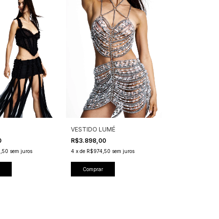
VESTIDO LUMÉ
0
R$3.898,00
,50
sem juros
4
x
de
R$974,50
sem juros
Comprar