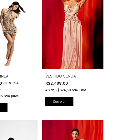
INEA
VESTIDO SENDA
60
R$2.498,00
-
30
%
OFF
0
4
x
de
R$624,50
sem juros
15
sem juros
Comprar