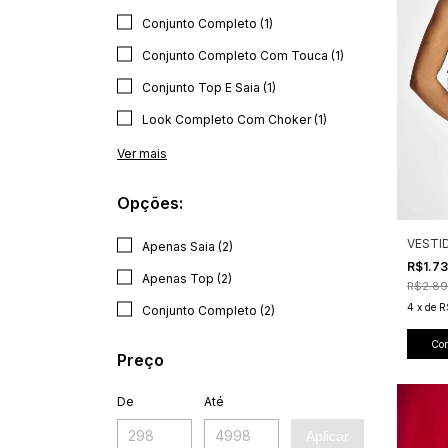
Conjunto Completo (1)
Conjunto Completo Com Touca (1)
Conjunto Top E Saia (1)
Look Completo Com Choker (1)
Ver mais
Opções:
VESTI
Apenas Saia (2)
R$1.7
Apenas Top (2)
R$2.89
4
x
de
R
Conjunto Completo (2)
Co
Preço
De
Até
Aplicar