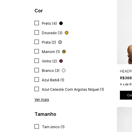
Cor
Preto (4)
Dourado (3)
Prata (2)
Marrom (1)
Vinho (2)
Branco (3)
HEADP
R$368
Azul Bebê (1)
4
x
de
R
Azul Celeste Com Argolas Níquel (1)
Co
Ver mais
Tamanho
Tam único (1)