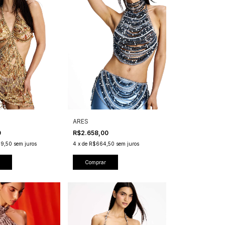
ARES
0
R$2.658,00
49,50
sem juros
4
x
de
R$664,50
sem juros
Comprar