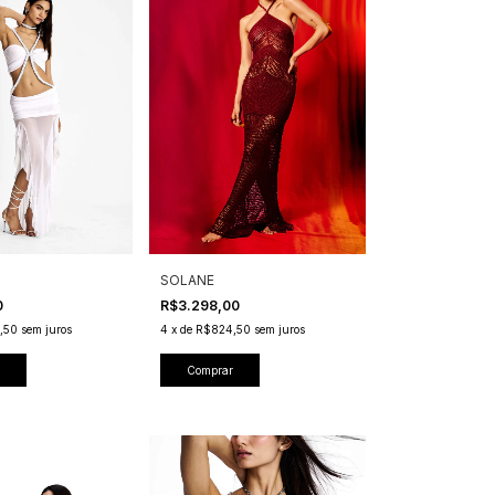
SOLANE
0
R$3.298,00
,50
sem juros
4
x
de
R$824,50
sem juros
Comprar