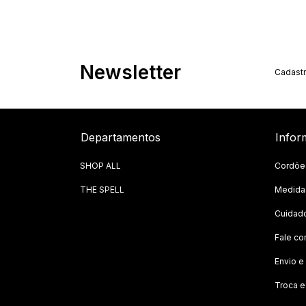
Newsletter
Cadastr
Departamentos
Infor
SHOP ALL
Cordõe
THE SPELL
Medida
Cuidad
Fale c
Envio e
Troca 