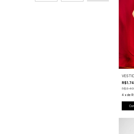
VESTI
R$1.7
R$3.49
4
x
de
R
Co