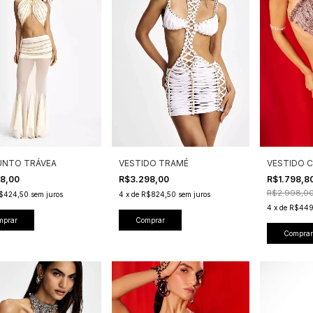
NTO TRÁVEA
VESTIDO TRAMÉ
VESTIDO 
98,00
R$3.298,00
R$1.798,8
R$2.998,0
$424,50
sem juros
4
x
de
R$824,50
sem juros
4
x
de
R$449
mprar
Comprar
Comprar