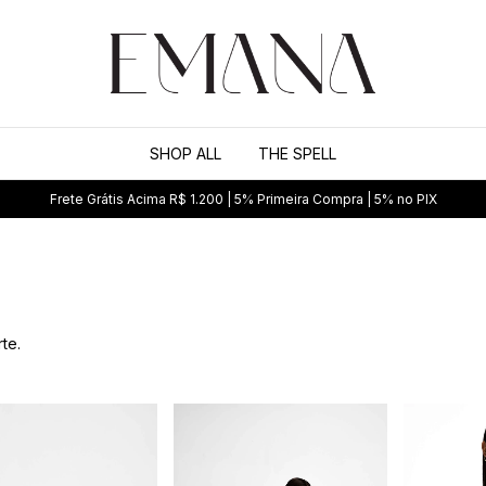
SHOP ALL
THE SPELL
Frete Grátis Acima R$ 1.200 | 5% Primeira Compra | 5% no PIX
te.