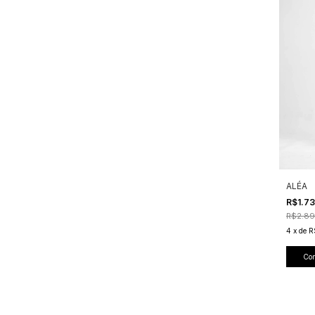
ALÉA
R$1.7
R$2.89
4
x
de
R
Co