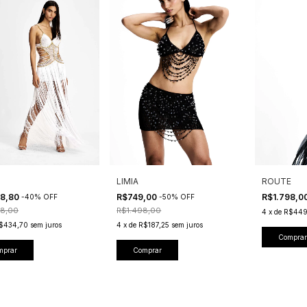
LIMIA
ROUTE
38,80
R$749,00
R$1.798,0
-
40
%
OFF
-
50
%
OFF
8,00
R$1.498,00
4
x
de
R$449
$434,70
sem juros
4
x
de
R$187,25
sem juros
Comprar
mprar
Comprar