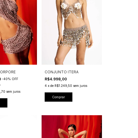
CORPORE
CONJUNTO ITERA
0
R$4.998,00
-
40
%
OFF
0
4
x
de
R$1.249,50
sem juros
,70
sem juros
Comprar