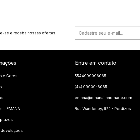
e-se e receba nossas ofertas.
mações
Entre em contato
s e Cores
5544999096065
s
(44) 99909-6065
os
emana@emanahandmade.com
om a EMANA
Rua Wanderley, 622 - Perdizes
 prazos
e devoluções