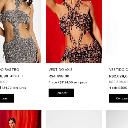
VESTIDO AXIS
DO RASTRO
VESTIDO C
R$4.498,00
38,80
R$2.028,
-
40
%
OFF
8,00
R$2.898,0
4
x
de
R$1.124,50
sem juros
$434,70
sem juros
4
x
de
R$507,
Comprar
mprar
Comprar