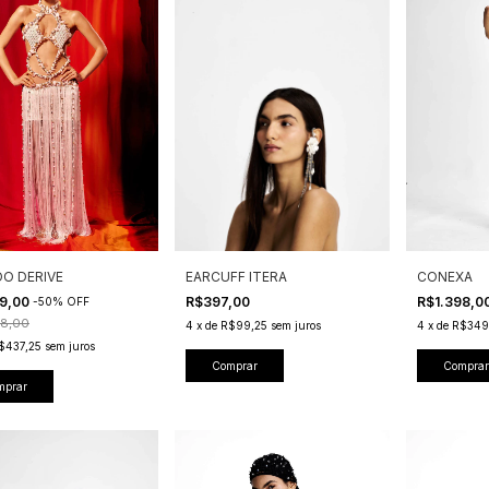
DO DERIVE
EARCUFF ITERA
CONEXA
49,00
R$397,00
R$1.398,0
-
50
%
OFF
8,00
4
x
de
R$99,25
sem juros
4
x
de
R$349
$437,25
sem juros
Comprar
Comprar
mprar