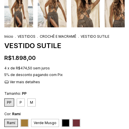
Início
.
VESTIDOS
.
CROCHÊ E MACRAMÊ
.
VESTIDO SUTILE
VESTIDO SUTILE
R$1.898,00
4
x de
R$474,50
sem juros
5% de desconto
pagando com Pix
Ver mais detalhes
Tamanho:
PP
PP
P
M
Cor:
Ramí
Ramí
Verde Musgo