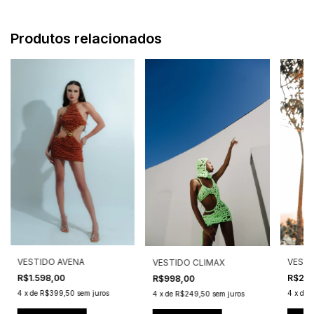
Produtos relacionados
VESTI
VESTIDO AVENA
VESTIDO CLIMAX
R$2.2
R$1.598,00
R$998,00
4
x
de
R
4
x
de
R$399,50
sem juros
4
x
de
R$249,50
sem juros